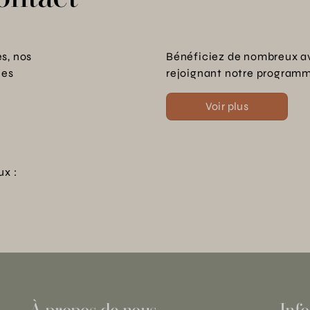
s, nos
Bénéficiez de nombreux a
les
rejoignant notre programme
Voir plus
ux :
À propos de nous
Info