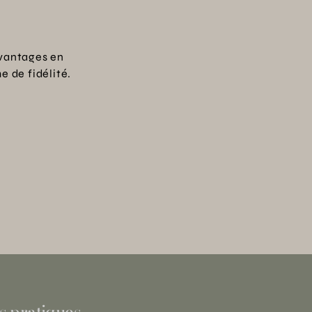
vantages en
 de fidélité.
s pratiques