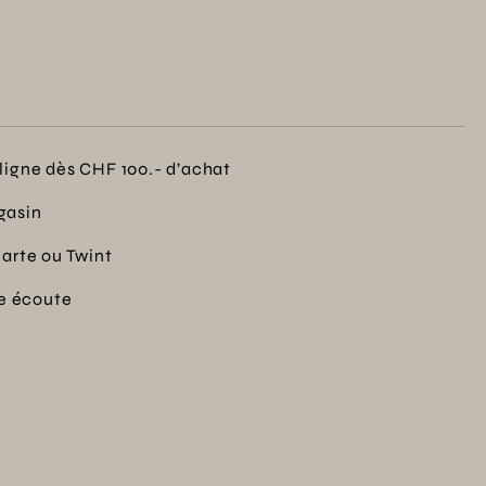
ligne dès CHF 100.- d’achat
gasin
carte ou Twint
re écoute