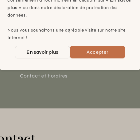
consentement à tout moment en cliquant sur
« En savoir
plus »
ou dans notre déclaration de protection des
données.
Plan-les-Ouates
Nous vous souhaitons une agréable visite sur notre site
Internet !
À 15mn du centre de Genève
Chemin des Charrotons 25
En savoir plus
Accepter
1228 Plan-les-Ouates (GE)
Suisse
Contact et horaires
ontact