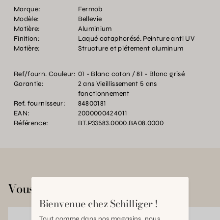
Marque:
Fermob
Modèle:
Bellevie
Matière:
Aluminium
Finition:
Laqué cataphorésé. Peinture anti UV
Matière:
Structure et piétement aluminum
Ref/fourn. Couleur:
01 - Blanc coton / 81 - Blanc grisé
Garantie:
2 ans Vieillissement 5 ans
fonctionnement
Ref. fournisseur:
84800181
EAN:
2000000424011
Référence:
BT.P33583.0000.BA08.0000
Vous aimerez aussi
Bienvenue chez Schilliger !
Tout comme dans nos magasins, nous