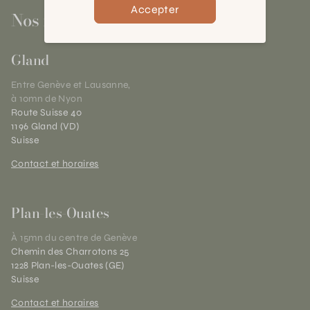
Accepter
Nos magasins
Gland
Entre Genève et Lausanne,
à 10mn de Nyon
Route Suisse 40
1196 Gland (VD)
Suisse
Contact et horaires
Plan-les-Ouates
À 15mn du centre de Genève
Chemin des Charrotons 25
1228 Plan-les-Ouates (GE)
Suisse
Contact et horaires