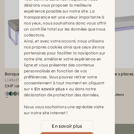
désirons vous proposer la meilleure
expérience possible sur notre site. La
transparence est une valeur importante à
nos yeux, nous souhaitons donc vous offrir
un contrôle total sur les données que nous
collectons.
Ainsi, et avec votre accord, nous utilisons
nos propres cookies ainsi que ceux de nos
partenaires pour faciliter la navigation sur
notre site, améliorer votre expérience en
ligne et vous présenter des contenus
personnalisés en fonction de vos
Banquette Bellevie 2 places
Banquette Bellevie 2 places
préférences. Vous pouvez retirer votre
L148xP53xH41cm
L148xP53xH41cm
consentement à tout moment en cliquant
CHF 1089,00
CHF 1089,00
sur
« En savoir plus »
ou dans notre
Voir ce produit en couleur : Guimauve / Taupe grisé
Voir ce produit en couleur : Vert cèdre / Taupe grisé
Voir ce produit en couleur : Romarin / Taupe grisé
Voir ce produit en couleur : Pesto / Taupe grisé
Voir ce produit en couleur 
Voir ce produit en couleu
Voir ce produit en coul
Voir ce produit en cou
+
+
22
couleurs
22
couleurs
déclaration de protection des données.
Nous vous souhaitons une agréable visite
sur notre site Internet !
En savoir plus