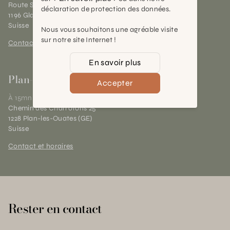
Route Suisse 40
déclaration de protection des données.
1196 Gland (VD)
Suisse
Nous vous souhaitons une agréable visite
sur notre site Internet !
Contact et horaires
En savoir plus
Plan-les-Ouates
Accepter
À 15mn du centre de Genève
Chemin des Charrotons 25
1228 Plan-les-Ouates (GE)
Suisse
Contact et horaires
Rester en contact