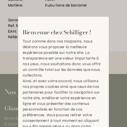
Matière:
Kubu liane de bananier
Garantie:
2 ans
Ref. fournisseur:
AF198-A
Bienvenue chez Schilliger !
EAN:
2000000315645
Référence:
TC.P09642.0000.0000.0000
Tout comme dans nos magasins, nous
désirons vous proposer la meilleure
expérience possible sur notre site. La
transparence est une valeur importante à
nos yeux, nous souhaitons donc vous offrir
un contrôle total sur les données que nous
collectons.
Ainsi, et avec votre accord, nous utilisons
nos propres cookies ainsi que ceux de nos
Nos magasins
partenaires pour faciliter la navigation sur
notre site, améliorer votre expérience en
ligne et vous présenter des contenus
Gland
personnalisés en fonction de vos
préférences. Vous pouvez retirer votre
Entre Genève et Lausanne,
consentement à tout moment en cliquant
à 10mn de Nyon
sur
« En savoir plus »
ou dans notre