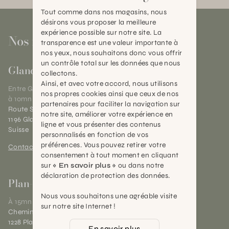
Tout comme dans nos magasins, nous
désirons vous proposer la meilleure
expérience possible sur notre site. La
Nos magasins
transparence est une valeur importante à
nos yeux, nous souhaitons donc vous offrir
un contrôle total sur les données que nous
Gland
collectons.
Ainsi, et avec votre accord, nous utilisons
Entre Genève et Lausanne,
nos propres cookies ainsi que ceux de nos
à 10mn de Nyon
partenaires pour faciliter la navigation sur
Route Suisse 40
notre site, améliorer votre expérience en
1196 Gland (VD)
ligne et vous présenter des contenus
Suisse
personnalisés en fonction de vos
préférences. Vous pouvez retirer votre
Contact et horaires
consentement à tout moment en cliquant
sur
« En savoir plus »
ou dans notre
déclaration de protection des données.
Plan-les-Ouates
Nous vous souhaitons une agréable visite
À 15mn du centre de Genève
sur notre site Internet !
Chemin des Charrotons 25
1228 Plan-les-Ouates (GE)
En savoir plus