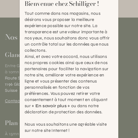
Bienvenue chez Schilliger !
Tout comme dans nos magasins, nous
désirons vous proposer la meilleure
expérience possible sur notre site. La
transparence est une valeur importante à
Nos magasins
nos yeux, nous souhaitons donc vous offrir
un contrôle total sur les données que nous
collectons.
Gland
Ainsi, et avec votre accord, nous utilisons
nos propres cookies ainsi que ceux de nos
Entre Genève et Lausanne,
partenaires pour faciliter la navigation sur
à 10mn de Nyon
notre site, améliorer votre expérience en
Route Suisse 40
ligne et vous présenter des contenus
1196 Gland (VD)
personnalisés en fonction de vos
Suisse
préférences. Vous pouvez retirer votre
consentement à tout moment en cliquant
Contact et horaires
sur
« En savoir plus »
ou dans notre
déclaration de protection des données.
Plan-les-Ouates
Nous vous souhaitons une agréable visite
sur notre site Internet !
À 15mn du centre de Genève