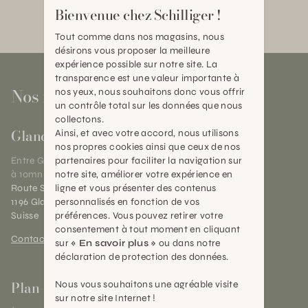
Bienvenue chez Schilliger !
Tout comme dans nos magasins, nous
désirons vous proposer la meilleure
expérience possible sur notre site. La
transparence est une valeur importante à
Nos magasins
nos yeux, nous souhaitons donc vous offrir
un contrôle total sur les données que nous
collectons.
Gland
Ainsi, et avec votre accord, nous utilisons
nos propres cookies ainsi que ceux de nos
partenaires pour faciliter la navigation sur
Entre Genève et Lausanne,
notre site, améliorer votre expérience en
à 10mn de Nyon
ligne et vous présenter des contenus
Route Suisse 40
personnalisés en fonction de vos
1196 Gland (VD)
préférences. Vous pouvez retirer votre
Suisse
consentement à tout moment en cliquant
Contact et horaires
sur
« En savoir plus »
ou dans notre
déclaration de protection des données.
Plan-les-Ouates
Nous vous souhaitons une agréable visite
sur notre site Internet !