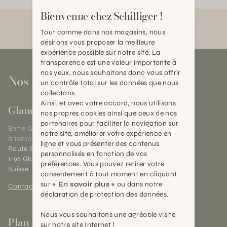
Bienvenue chez Schilliger !
Tout comme dans nos magasins, nous
désirons vous proposer la meilleure
expérience possible sur notre site. La
transparence est une valeur importante à
nos yeux, nous souhaitons donc vous offrir
Nos magasins
un contrôle total sur les données que nous
collectons.
Ainsi, et avec votre accord, nous utilisons
Gland
nos propres cookies ainsi que ceux de nos
partenaires pour faciliter la navigation sur
Entre Genève et Lausanne,
notre site, améliorer votre expérience en
à 10mn de Nyon
ligne et vous présenter des contenus
Route Suisse 40
personnalisés en fonction de vos
1196 Gland (VD)
préférences. Vous pouvez retirer votre
Suisse
consentement à tout moment en cliquant
sur
« En savoir plus »
ou dans notre
Contact et horaires
déclaration de protection des données.
Nous vous souhaitons une agréable visite
Plan-les-Ouates
sur notre site Internet !