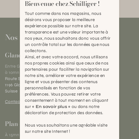
Bienvenue chez Schilliger !
Tout comme dans nos magasins, nous
désirons vous proposer la meilleure
expérience possible sur notre site. La
transparence est une valeur importante à
Nos magasins
nos yeux, nous souhaitons donc vous offrir
un contrôle total sur les données que nous
collectons.
Gland
Ainsi, et avec votre accord, nous utilisons
nos propres cookies ainsi que ceux de nos
Entre Genève et Lausanne,
partenaires pour faciliter la navigation sur
à 10mn de Nyon
notre site, améliorer votre expérience en
Route Suisse 40
ligne et vous présenter des contenus
1196 Gland (VD)
personnalisés en fonction de vos
Suisse
préférences. Vous pouvez retirer votre
consentement à tout moment en cliquant
Contact et horaires
sur
« En savoir plus »
ou dans notre
déclaration de protection des données.
Plan-les-Ouates
Nous vous souhaitons une agréable visite
sur notre site Internet !
À 15mn du centre de Genève