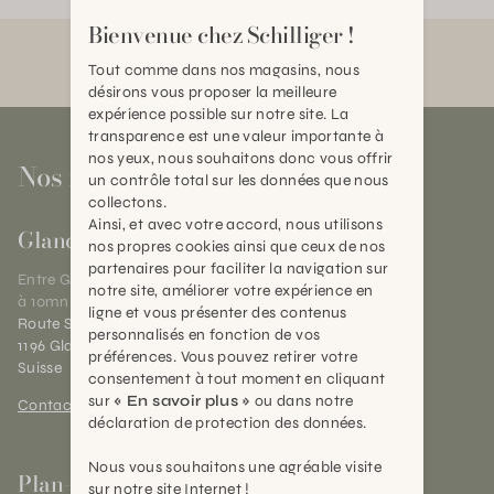
Bienvenue chez Schilliger !
Tout comme dans nos magasins, nous
désirons vous proposer la meilleure
expérience possible sur notre site. La
transparence est une valeur importante à
nos yeux, nous souhaitons donc vous offrir
Nos magasins
un contrôle total sur les données que nous
collectons.
Ainsi, et avec votre accord, nous utilisons
Gland
nos propres cookies ainsi que ceux de nos
partenaires pour faciliter la navigation sur
Entre Genève et Lausanne,
notre site, améliorer votre expérience en
à 10mn de Nyon
ligne et vous présenter des contenus
Route Suisse 40
personnalisés en fonction de vos
1196 Gland (VD)
préférences. Vous pouvez retirer votre
Suisse
consentement à tout moment en cliquant
sur
« En savoir plus »
ou dans notre
Contact et horaires
déclaration de protection des données.
Nous vous souhaitons une agréable visite
Plan-les-Ouates
sur notre site Internet !