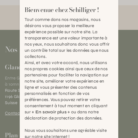
Bienvenue chez Schilliger !
Tout comme dans nos magasins, nous
désirons vous proposer la meilleure
expérience possible sur notre site. La
transparence est une valeur importante à
nos yeux, nous souhaitons donc vous offrir
Nos magasins
un contrôle total sur les données que nous
collectons.
Ainsi, et avec votre accord, nous utilisons
Gland
nos propres cookies ainsi que ceux de nos
partenaires pour faciliter la navigation sur
Entre Genève et Lausanne,
notre site, améliorer votre expérience en
à 10mn de Nyon
ligne et vous présenter des contenus
Route Suisse 40
personnalisés en fonction de vos
1196 Gland (VD)
préférences. Vous pouvez retirer votre
Suisse
consentement à tout moment en cliquant
sur
« En savoir plus »
ou dans notre
Contact et horaires
déclaration de protection des données.
Nous vous souhaitons une agréable visite
Plan-les-Ouates
sur notre site Internet !