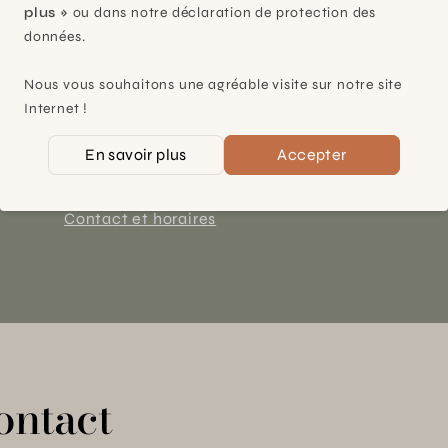
plus »
ou dans notre déclaration de protection des
données.
Plan-les-Ouates
Nous vous souhaitons une agréable visite sur notre site
À 15mn du centre de Genève
Internet !
Chemin des Charrotons 25
En savoir plus
Accepter
1228 Plan-les-Ouates (GE)
Suisse
Contact et horaires
ontact