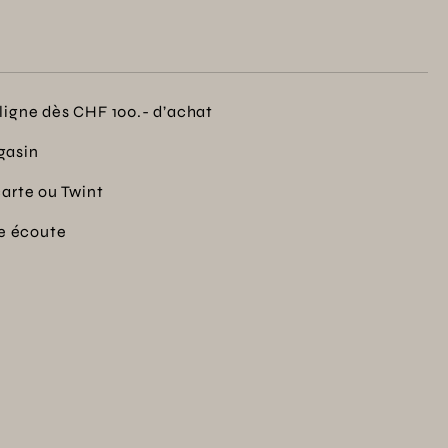
ligne dès CHF 100.- d’achat
gasin
carte ou Twint
re écoute