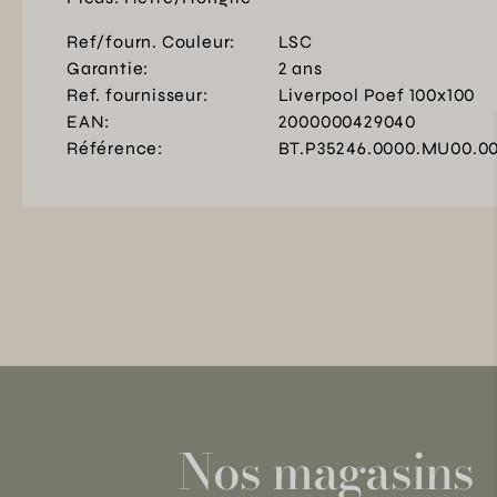
Ref/fourn. Couleur:
LSC
Garantie:
2 ans
Ref. fournisseur:
Liverpool Poef 100x100
EAN:
2000000429040
Référence:
BT.P35246.0000.MU00.0
Nos magasins