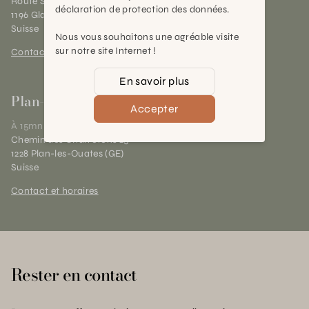
Route Suisse 40
déclaration de protection des données.
1196 Gland (VD)
Suisse
Nous vous souhaitons une agréable visite
sur notre site Internet !
Contact et horaires
En savoir plus
Plan-les-Ouates
Accepter
À 15mn du centre de Genève
Chemin des Charrotons 25
1228 Plan-les-Ouates (GE)
Suisse
Contact et horaires
Rester en contact