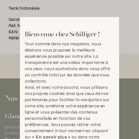
Teck/Indonésie
Garantie:
2 ans
Ref. fournisseur:
PLC-001
EAN:
2000000352318
Bienvenue chez Schilliger !
Référence:
BT.P20720.0000.0000.0000
Tout comme dans nos magasins, nous
désirons vous proposer la meilleure
expérience possible sur notre site. La
transparence est une valeur importante à
nos yeux, nous souhaitons donc vous offrir
un contrôle total sur les données que nous
collectons.
Ainsi, et avec votre accord, nous utilisons
nos propres cookies ainsi que ceux de nos
Nos magasins
partenaires pour faciliter la navigation sur
notre site, améliorer votre expérience en
ligne et vous présenter des contenus
Gland
personnalisés en fonction de vos
préférences. Vous pouvez retirer votre
Entre Genève et Lausanne,
consentement à tout moment en cliquant
à 10mn de Nyon
sur
« En savoir plus »
ou dans notre