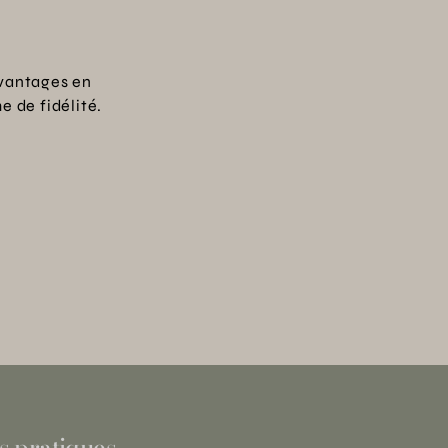
vantages en
 de fidélité.
s pratiques