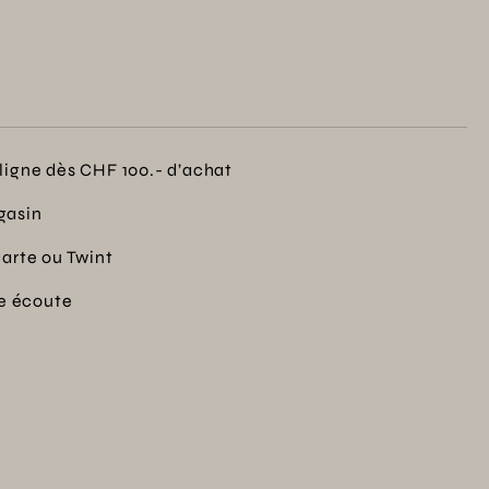
ligne dès CHF 100.- d’achat
gasin
carte ou Twint
re écoute