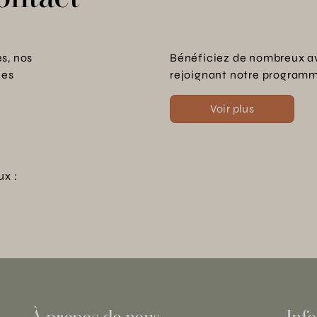
s, nos
Bénéficiez de nombreux a
les
rejoignant notre programme
Voir plus
ux :
À propos de nous
Info