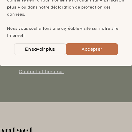
consentement à tout moment en cliquant sur
« En savoir
plus »
ou dans notre déclaration de protection des
données.
Plan-les-Ouates
Nous vous souhaitons une agréable visite sur notre site
Internet !
À 15mn du centre de Genève
Chemin des Charrotons 25
En savoir plus
Accepter
1228 Plan-les-Ouates (GE)
Suisse
Contact et horaires
ontact