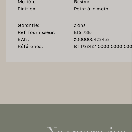
Matière:
Résine
Finition:
Peint à la main
Garantie:
2 ans
Ref. fournisseur:
E1617316
EAN:
2000000423458
Référence:
BT.P33437.0000.0000.00