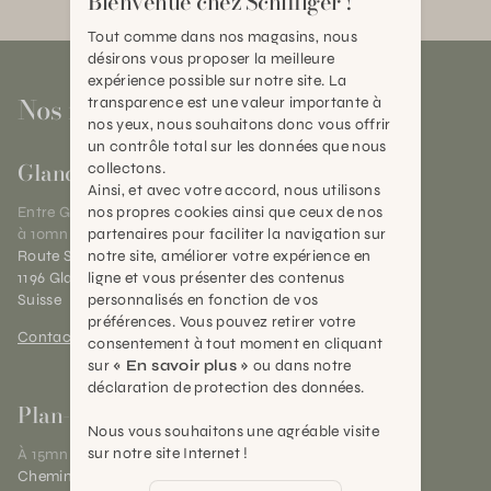
Bienvenue chez Schilliger !
Tout comme dans nos magasins, nous
désirons vous proposer la meilleure
expérience possible sur notre site. La
Nos magasins
transparence est une valeur importante à
nos yeux, nous souhaitons donc vous offrir
un contrôle total sur les données que nous
Gland
collectons.
Ainsi, et avec votre accord, nous utilisons
nos propres cookies ainsi que ceux de nos
Entre Genève et Lausanne,
partenaires pour faciliter la navigation sur
à 10mn de Nyon
notre site, améliorer votre expérience en
Route Suisse 40
ligne et vous présenter des contenus
1196 Gland (VD)
personnalisés en fonction de vos
Suisse
préférences. Vous pouvez retirer votre
Contact et horaires
consentement à tout moment en cliquant
sur
« En savoir plus »
ou dans notre
déclaration de protection des données.
Plan-les-Ouates
Nous vous souhaitons une agréable visite
sur notre site Internet !
À 15mn du centre de Genève
Chemin des Charrotons 25