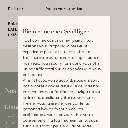
Finition:
Pot en verre stérilisé
Ref. fournisseur:
DELICES
EAN:
2000000359118
Bienvenue chez Schilliger !
Référence:
BT.P21219.0000.0000.0000
Tout comme dans nos magasins, nous
désirons vous proposer la meilleure
expérience possible sur notre site. La
transparence est une valeur importante à
nos yeux, nous souhaitons donc vous offrir
un contrôle total sur les données que nous
collectons.
Ainsi, et avec votre accord, nous utilisons
nos propres cookies ainsi que ceux de nos
Nos magasins
partenaires pour faciliter la navigation sur
notre site, améliorer votre expérience en
ligne et vous présenter des contenus
Gland
personnalisés en fonction de vos
préférences. Vous pouvez retirer votre
Entre Genève et Lausanne,
consentement à tout moment en cliquant
à 10mn de Nyon
sur
« En savoir plus »
ou dans notre