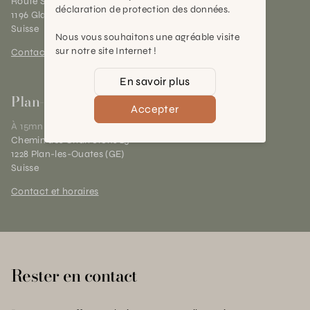
Route Suisse 40
déclaration de protection des données.
1196 Gland (VD)
Suisse
Nous vous souhaitons une agréable visite
sur notre site Internet !
Contact et horaires
En savoir plus
Plan-les-Ouates
Accepter
À 15mn du centre de Genève
Chemin des Charrotons 25
1228 Plan-les-Ouates (GE)
Suisse
Contact et horaires
Rester en contact