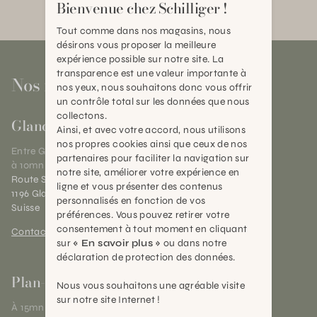
Bienvenue chez Schilliger !
Tout comme dans nos magasins, nous
désirons vous proposer la meilleure
expérience possible sur notre site. La
transparence est une valeur importante à
Nos magasins
nos yeux, nous souhaitons donc vous offrir
un contrôle total sur les données que nous
collectons.
Gland
Ainsi, et avec votre accord, nous utilisons
nos propres cookies ainsi que ceux de nos
Entre Genève et Lausanne,
partenaires pour faciliter la navigation sur
à 10mn de Nyon
notre site, améliorer votre expérience en
Route Suisse 40
ligne et vous présenter des contenus
1196 Gland (VD)
personnalisés en fonction de vos
Suisse
préférences. Vous pouvez retirer votre
consentement à tout moment en cliquant
Contact et horaires
sur
« En savoir plus »
ou dans notre
déclaration de protection des données.
Plan-les-Ouates
Nous vous souhaitons une agréable visite
sur notre site Internet !
À 15mn du centre de Genève