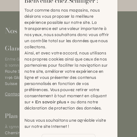
Bienvenue chez Schilliger !
Tout comme dans nos magasins, nous
désirons vous proposer la meilleure
expérience possible sur notre site. La
Nos magasins
transparence est une valeur importante à
nos yeux, nous souhaitons donc vous offrir
un contrôle total sur les données que nous
Gland
collectons.
Ainsi, et avec votre accord, nous utilisons
nos propres cookies ainsi que ceux de nos
Entre Genève et Lausanne,
partenaires pour faciliter la navigation sur
à 10mn de Nyon
notre site, améliorer votre expérience en
Route Suisse 40
ligne et vous présenter des contenus
1196 Gland (VD)
personnalisés en fonction de vos
Suisse
préférences. Vous pouvez retirer votre
Contact et horaires
consentement à tout moment en cliquant
sur
« En savoir plus »
ou dans notre
déclaration de protection des données.
Plan-les-Ouates
Nous vous souhaitons une agréable visite
sur notre site Internet !
À 15mn du centre de Genève
Chemin des Charrotons 25