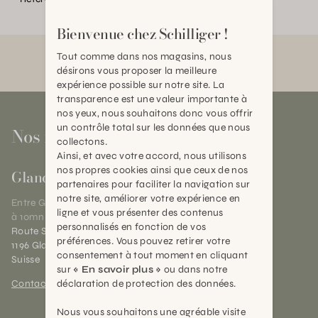
Bienvenue chez Schilliger !
Tout comme dans nos magasins, nous
désirons vous proposer la meilleure
expérience possible sur notre site. La
transparence est une valeur importante à
nos yeux, nous souhaitons donc vous offrir
un contrôle total sur les données que nous
Nos magasins
collectons.
Ainsi, et avec votre accord, nous utilisons
nos propres cookies ainsi que ceux de nos
Gland
partenaires pour faciliter la navigation sur
notre site, améliorer votre expérience en
Entre Genève et Lausanne,
ligne et vous présenter des contenus
à 10mn de Nyon
personnalisés en fonction de vos
Route Suisse 40
préférences. Vous pouvez retirer votre
1196 Gland (VD)
consentement à tout moment en cliquant
Suisse
sur
« En savoir plus »
ou dans notre
déclaration de protection des données.
Contact et horaires
Nous vous souhaitons une agréable visite