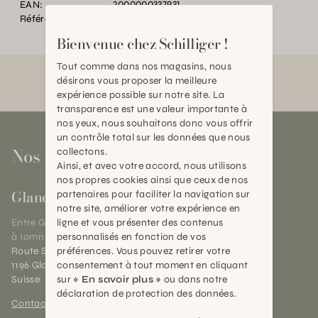
EAN:
2000000337931
Référence:
PE.036964.0000.0000.0000
Bienvenue chez Schilliger !
Tout comme dans nos magasins, nous
désirons vous proposer la meilleure
expérience possible sur notre site. La
transparence est une valeur importante à
nos yeux, nous souhaitons donc vous offrir
un contrôle total sur les données que nous
Nos magasins
collectons.
Ainsi, et avec votre accord, nous utilisons
nos propres cookies ainsi que ceux de nos
Gland
partenaires pour faciliter la navigation sur
notre site, améliorer votre expérience en
ligne et vous présenter des contenus
Entre Genève et Lausanne,
personnalisés en fonction de vos
à 10mn de Nyon
préférences. Vous pouvez retirer votre
Route Suisse 40
consentement à tout moment en cliquant
1196 Gland (VD)
sur
« En savoir plus »
ou dans notre
Suisse
déclaration de protection des données.
Contact et horaires