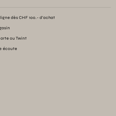
ligne dès CHF 100.- d’achat
gasin
carte ou Twint
re écoute