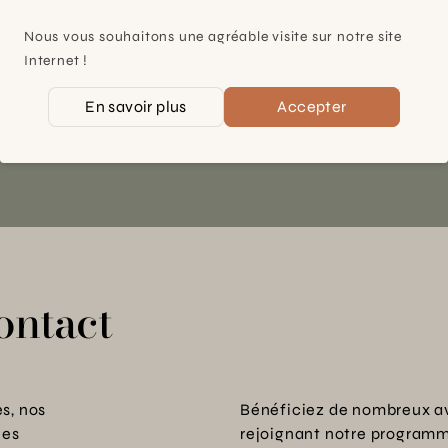
À 15mn du centre de Genève
Chemin des Charrotons 25
Nous vous souhaitons une agréable visite sur notre site
1228 Plan-les-Ouates (GE)
Internet !
Suisse
En savoir plus
Accepter
Contact et horaires
ontact
s, nos
Bénéficiez de nombreux a
les
rejoignant notre programme