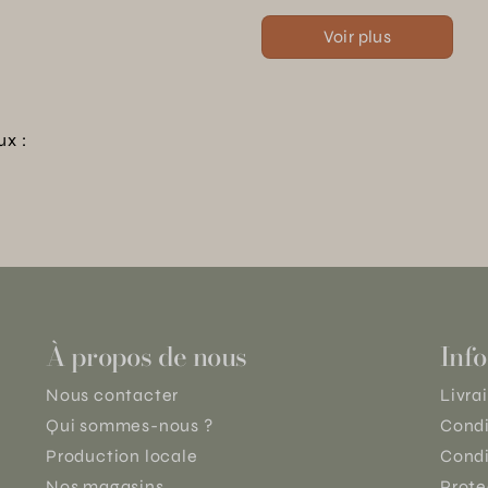
Voir plus
ux :
À propos de nous
Info
Nous contacter
Livra
Qui sommes-nous ?
Condi
Production locale
Condi
Nos magasins
Prote