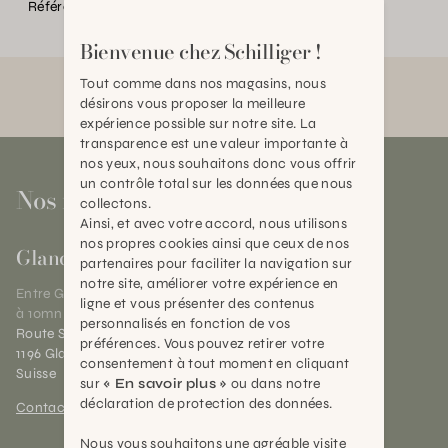
Référence:
TC.P15927.0000.0000.0000
Bienvenue chez Schilliger !
Tout comme dans nos magasins, nous
désirons vous proposer la meilleure
expérience possible sur notre site. La
transparence est une valeur importante à
nos yeux, nous souhaitons donc vous offrir
un contrôle total sur les données que nous
Nos magasins
collectons.
Ainsi, et avec votre accord, nous utilisons
nos propres cookies ainsi que ceux de nos
Gland
partenaires pour faciliter la navigation sur
notre site, améliorer votre expérience en
Entre Genève et Lausanne,
ligne et vous présenter des contenus
à 10mn de Nyon
personnalisés en fonction de vos
Route Suisse 40
préférences. Vous pouvez retirer votre
1196 Gland (VD)
consentement à tout moment en cliquant
Suisse
sur
« En savoir plus »
ou dans notre
déclaration de protection des données.
Contact et horaires
Nous vous souhaitons une agréable visite