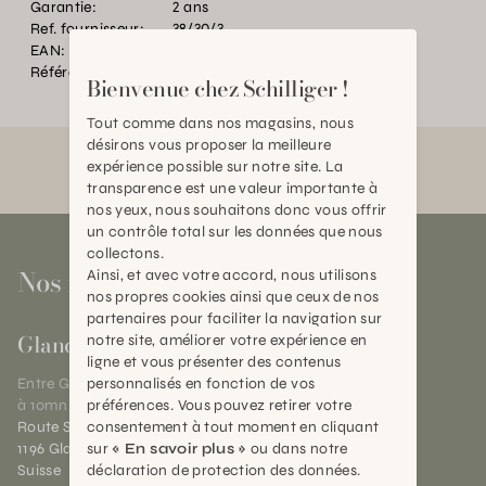
Garantie:
2 ans
Ref. fournisseur:
38/30/3
EAN:
2000000423862
Référence:
BT.P33571.0000.0000.0000
Bienvenue chez Schilliger !
Tout comme dans nos magasins, nous
désirons vous proposer la meilleure
expérience possible sur notre site. La
transparence est une valeur importante à
nos yeux, nous souhaitons donc vous offrir
un contrôle total sur les données que nous
collectons.
Nos magasins
Ainsi, et avec votre accord, nous utilisons
nos propres cookies ainsi que ceux de nos
partenaires pour faciliter la navigation sur
Gland
notre site, améliorer votre expérience en
ligne et vous présenter des contenus
personnalisés en fonction de vos
Entre Genève et Lausanne,
préférences. Vous pouvez retirer votre
à 10mn de Nyon
consentement à tout moment en cliquant
Route Suisse 40
sur
« En savoir plus »
ou dans notre
1196 Gland (VD)
déclaration de protection des données.
Suisse