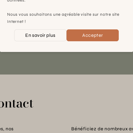
données.
À 15mn du centre de Genève
Nous vous souhaitons une agréable visite sur notre site
Chemin des Charrotons 25
Internet !
1228 Plan-les-Ouates (GE)
Suisse
En savoir plus
Accepter
Contact et horaires
ontact
s, nos
Bénéficiez de nombreux a