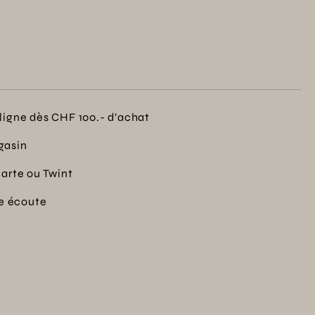
ligne dès CHF 100.- d’achat
gasin
carte ou Twint
re écoute