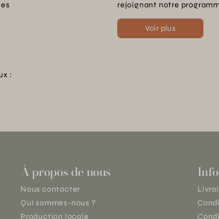
les
rejoignant notre programme
Voir plus
ux :
À propos de nous
Info
Nous contacter
Livra
Qui sommes-nous ?
Condi
Production locale
Condi