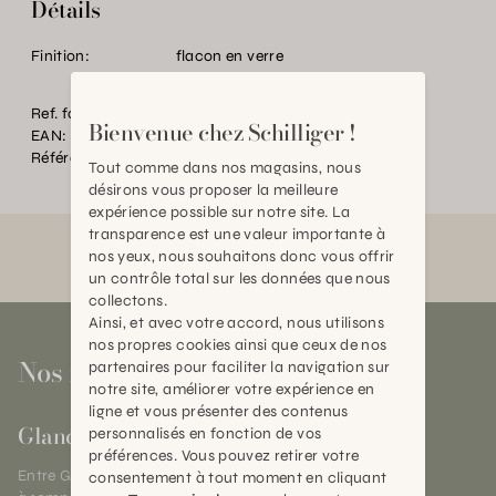
Détails
Finition:
flacon en verre
Ref. fournisseur:
AO16
Bienvenue chez Schilliger !
EAN:
2000000337388
Référence:
BT.P18212.0000.0000.0000
Tout comme dans nos magasins, nous
désirons vous proposer la meilleure
expérience possible sur notre site. La
transparence est une valeur importante à
nos yeux, nous souhaitons donc vous offrir
un contrôle total sur les données que nous
collectons.
Ainsi, et avec votre accord, nous utilisons
nos propres cookies ainsi que ceux de nos
Nos magasins
partenaires pour faciliter la navigation sur
notre site, améliorer votre expérience en
ligne et vous présenter des contenus
Gland
personnalisés en fonction de vos
préférences. Vous pouvez retirer votre
Entre Genève et Lausanne,
consentement à tout moment en cliquant