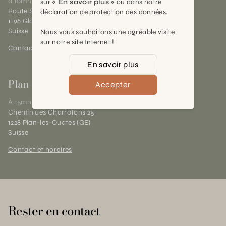
à 10mn de Nyon
sur
« En savoir plus »
ou dans notre
Route Suisse 40
déclaration de protection des données.
1196 Gland (VD)
Suisse
Nous vous souhaitons une agréable visite
sur notre site Internet !
Contact et horaires
En savoir plus
Plan-les-Ouates
Accepter
À 15mn du centre de Genève
Chemin des Charrotons 25
1228 Plan-les-Ouates (GE)
Suisse
Contact et horaires
Rester en contact