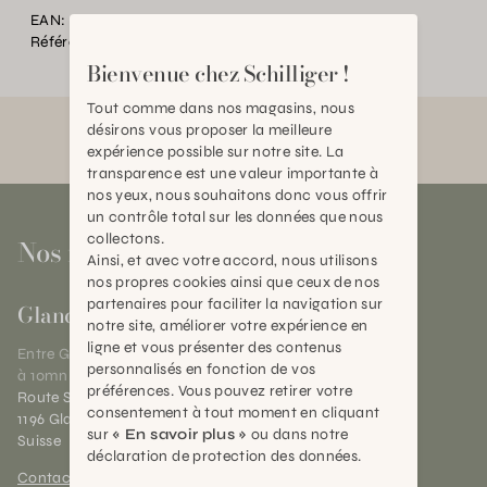
EAN:
2000000125420
Référence:
MC.014169.0000.0000.0000
Bienvenue chez Schilliger !
Tout comme dans nos magasins, nous
désirons vous proposer la meilleure
expérience possible sur notre site. La
transparence est une valeur importante à
nos yeux, nous souhaitons donc vous offrir
un contrôle total sur les données que nous
collectons.
Nos magasins
Ainsi, et avec votre accord, nous utilisons
nos propres cookies ainsi que ceux de nos
partenaires pour faciliter la navigation sur
Gland
notre site, améliorer votre expérience en
ligne et vous présenter des contenus
Entre Genève et Lausanne,
personnalisés en fonction de vos
à 10mn de Nyon
préférences. Vous pouvez retirer votre
Route Suisse 40
consentement à tout moment en cliquant
1196 Gland (VD)
sur
« En savoir plus »
ou dans notre
Suisse
déclaration de protection des données.
Contact et horaires