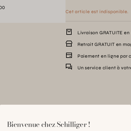
00
Cet article est indisponible.
Livraison GRATUITE en 
Retrait GRATUIT en ma
Paiement en ligne par 
Un service client à vot
Bienvenue chez Schilliger !