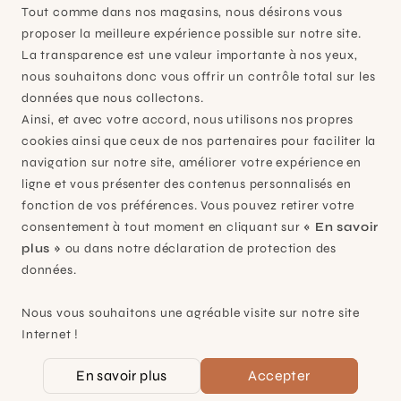
Tout comme dans nos magasins, nous désirons vous
proposer la meilleure expérience possible sur notre site.
La transparence est une valeur importante à nos yeux,
nous souhaitons donc vous offrir un contrôle total sur les
données que nous collectons.
Ainsi, et avec votre accord, nous utilisons nos propres
Plan-les-Ouates
cookies ainsi que ceux de nos partenaires pour faciliter la
navigation sur notre site, améliorer votre expérience en
À 15mn du centre de Genève
ligne et vous présenter des contenus personnalisés en
Chemin des Charrotons 25
fonction de vos préférences. Vous pouvez retirer votre
1228 Plan-les-Ouates (GE)
consentement à tout moment en cliquant sur
« En savoir
Suisse
plus »
ou dans notre déclaration de protection des
Contact et horaires
données.
Nous vous souhaitons une agréable visite sur notre site
Internet !
En savoir plus
Accepter