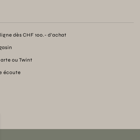
ligne dès CHF 100.- d’achat
gasin
carte ou Twint
re écoute