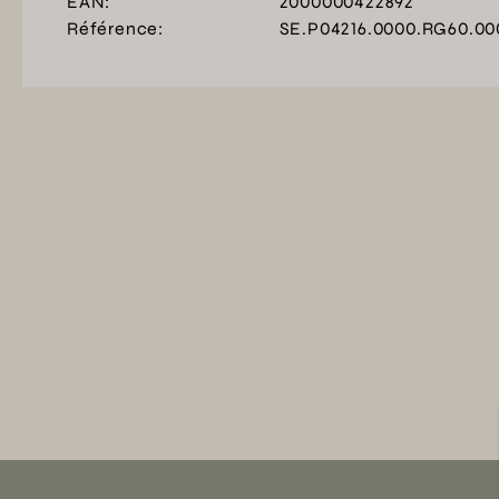
EAN:
2000000422892
Référence:
SE.P04216.0000.RG60.00