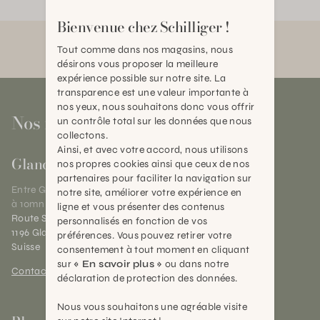
Bienvenue chez Schilliger !
Tout comme dans nos magasins, nous
désirons vous proposer la meilleure
expérience possible sur notre site. La
transparence est une valeur importante à
nos yeux, nous souhaitons donc vous offrir
Nos magasins
un contrôle total sur les données que nous
collectons.
Ainsi, et avec votre accord, nous utilisons
Gland
nos propres cookies ainsi que ceux de nos
partenaires pour faciliter la navigation sur
Entre Genève et Lausanne,
notre site, améliorer votre expérience en
à 10mn de Nyon
ligne et vous présenter des contenus
Route Suisse 40
personnalisés en fonction de vos
1196 Gland (VD)
préférences. Vous pouvez retirer votre
Suisse
consentement à tout moment en cliquant
sur
« En savoir plus »
ou dans notre
Contact et horaires
déclaration de protection des données.
Nous vous souhaitons une agréable visite