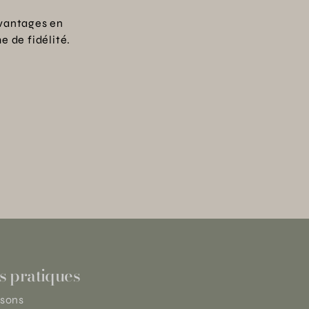
vantages en
 de fidélité.
s pratiques
isons