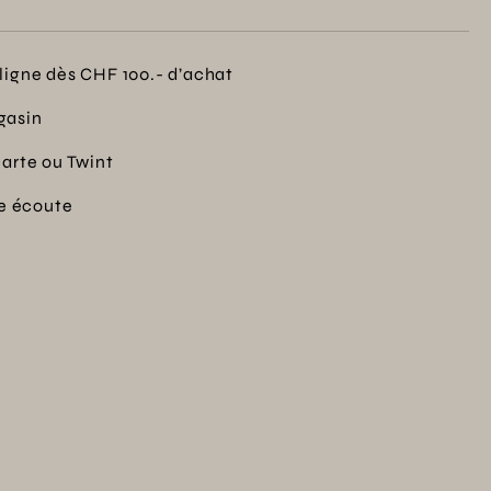
ligne dès CHF 100.- d’achat
gasin
carte ou Twint
re écoute