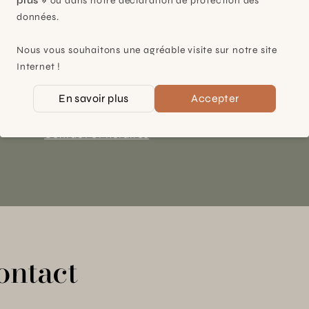
plus »
ou dans notre déclaration de protection des
données.
Plan-les-Ouates
Nous vous souhaitons une agréable visite sur notre site
À 15mn du centre de Genève
Internet !
Chemin des Charrotons 25
1228 Plan-les-Ouates (GE)
En savoir plus
Accepter
Suisse
Contact et horaires
ontact