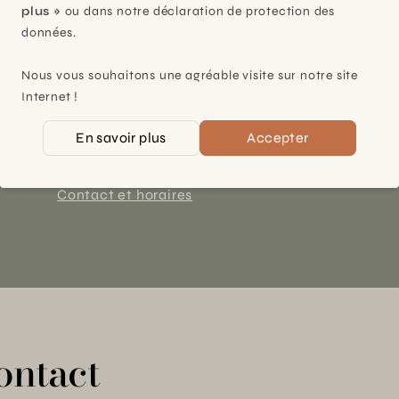
plus »
ou dans notre déclaration de protection des
données.
Plan-les-Ouates
Nous vous souhaitons une agréable visite sur notre site
À 15mn du centre de Genève
Internet !
Chemin des Charrotons 25
En savoir plus
Accepter
1228 Plan-les-Ouates (GE)
Suisse
Contact et horaires
ontact