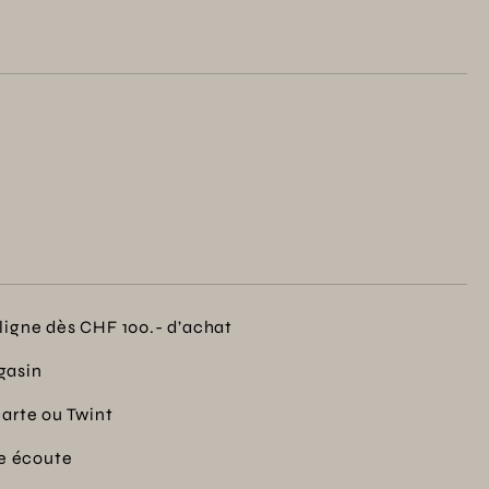
 à votre foyer, invitant à la sérénité et à
or familial.
ligne dès CHF 100.- d’achat
gasin
carte ou Twint
re écoute