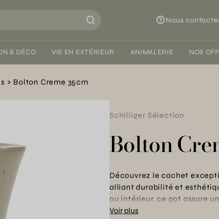
Nous contacte
ON & DÉCO
VIE EN EXTÉRIEUR
ANIMALERIE
NOS OF
és
Bolton Creme 35cm
Schilliger Sélection
Bolton Cre
Découvrez le cachet excepti
alliant durabilité et esthéti
ou intérieur, ce pot assure 
bénéficiant d’une garantie d
Voir plus