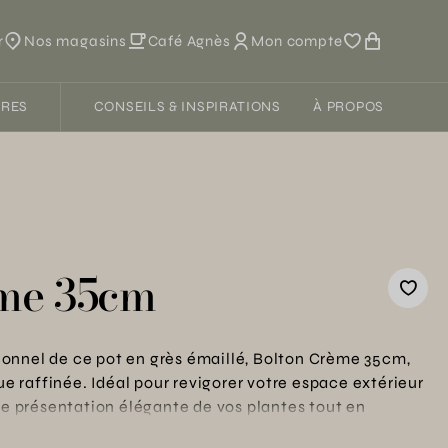
r
Nos magasins
Café Agnès
Mon compte
FRES
CONSEILS & INSPIRATIONS
À PROPOS
me 35cm
onnel de ce pot en grès émaillé, Bolton Crème 35cm,
que raffinée. Idéal pour revigorer votre espace extérieur
une présentation élégante de vos plantes tout en
e 2 ans avec nos conseils de plantation. Une pièce qui