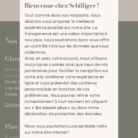
Bienvenue chez Schilliger !
Tout comme dans nos magasins, nous
désirons vous proposer la meilleure
expérience possible sur notre site. La
transparence est une valeur importante à
Nos magasins
nos yeux, nous souhaitons donc vous offrir
un contrôle total sur les données que nous
collectons.
Gland
Ainsi, et avec votre accord, nous utilisons
nos propres cookies ainsi que ceux de nos
Entre Genève et Lausanne,
partenaires pour faciliter la navigation sur
à 10mn de Nyon
notre site, améliorer votre expérience en
Route Suisse 40
ligne et vous présenter des contenus
1196 Gland (VD)
personnalisés en fonction de vos
Suisse
préférences. Vous pouvez retirer votre
consentement à tout moment en cliquant
Contact et horaires
sur
« En savoir plus »
ou dans notre
déclaration de protection des données.
Plan-les-Ouates
Nous vous souhaitons une agréable visite
sur notre site Internet !
À 15mn du centre de Genève