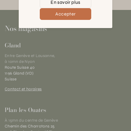
En savoir plus
Accepter
Nos magasins
Gland
Entre Genève et Lausanne,
à 10mn de Nyon
Route Suisse 40
1196 Gland (VD)
Suisse
Contact et horaires
Plan-les-Ouates
À 15mn du centre de Genève
Chemin des Charrotons 25