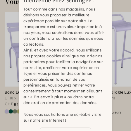
Bienvenue chez Schilliger !
Vous aimerez aussi
Tout comme dans nos magasins, nous
désirons vous proposer la meilleure
expérience possible sur notre site. La
transparence est une valeur importante à
nos yeux, nous souhaitons donc vous offrir
un contrôle total sur les données que nous
collectons.
Ainsi, et avec votre accord, nous utilisons
nos propres cookies ainsi que ceux de nos
partenaires pour faciliter la navigation sur
notre site, améliorer votre expérience en
ligne et vous présenter des contenus
personnalisés en fonction de vos
préférences. Vous pouvez retirer votre
consentement à tout moment en cliquant
Banc Luxembourg
Tabouret Bar empilable L
sur
« En savoir plus »
ou dans notre
L 118 x l 56 x H86cm
L 54 x l 51 x H88cm
déclaration de protection des données.
CHF 549,00
CHF 259,00
Voir ce produit en couleur : Guimauve
Voir ce produit en couleur : Vert cèdre
Voir ce produit en couleur : Cactus
Voir ce produit en couleur : Vert tilleul
Voir ce produit en couleur 
Voir ce produit en couleur
Voir ce produit en coul
Voir ce produit en co
+
+
18
couleurs
22
couleurs
Nous vous souhaitons une agréable visite
sur notre site Internet !