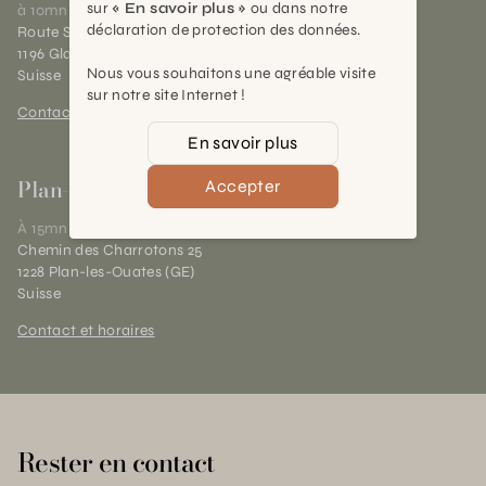
sur
« En savoir plus »
ou dans notre
à 10mn de Nyon
déclaration de protection des données.
Route Suisse 40
1196 Gland (VD)
Nous vous souhaitons une agréable visite
Suisse
sur notre site Internet !
Contact et horaires
En savoir plus
Plan-les-Ouates
Accepter
À 15mn du centre de Genève
Chemin des Charrotons 25
1228 Plan-les-Ouates (GE)
Suisse
Contact et horaires
Rester en contact