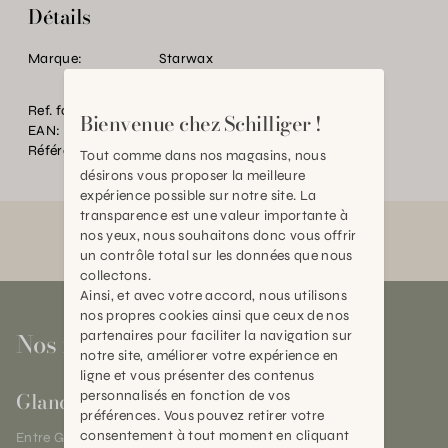
Détails
Marque:
Starwax
Ref. fournisseur:
S63001
Bienvenue chez Schilliger !
EAN:
2000000382373
Référence:
TC.P14132.0000.0000.0000
Tout comme dans nos magasins, nous
désirons vous proposer la meilleure
expérience possible sur notre site. La
transparence est une valeur importante à
nos yeux, nous souhaitons donc vous offrir
un contrôle total sur les données que nous
collectons.
Ainsi, et avec votre accord, nous utilisons
nos propres cookies ainsi que ceux de nos
Nos magasins
partenaires pour faciliter la navigation sur
notre site, améliorer votre expérience en
ligne et vous présenter des contenus
Gland
personnalisés en fonction de vos
préférences. Vous pouvez retirer votre
consentement à tout moment en cliquant
Entre Genève et Lausanne,