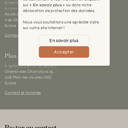
Entre Genève et Lausanne,
sur
« En savoir plus »
ou dans notre
à 10mn de Nyon
déclaration de protection des données.
Route Suisse 40
1196 Gland (VD)
Nous vous souhaitons une agréable visite
Suisse
sur notre site Internet !
Contact et horaires
En savoir plus
Accepter
Plan-les-Ouates
À 15mn du centre de Genève
Chemin des Charrotons 25
1228 Plan-les-Ouates (GE)
Suisse
Contact et horaires
Rester en contact