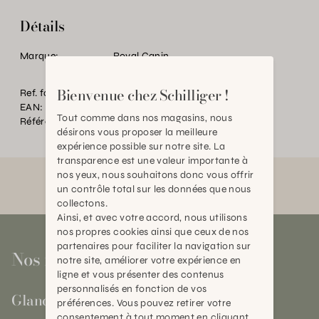
Détails
Marque:
Royal Canin
Bienvenue chez Schilliger !
Ref. fournisseur:
2971
EAN:
2000000221665
Tout comme dans nos magasins, nous
Référence:
AN.P14562.0000.0000.0000
désirons vous proposer la meilleure
expérience possible sur notre site. La
transparence est une valeur importante à
nos yeux, nous souhaitons donc vous offrir
un contrôle total sur les données que nous
collectons.
Ainsi, et avec votre accord, nous utilisons
nos propres cookies ainsi que ceux de nos
partenaires pour faciliter la navigation sur
Nos magasins
notre site, améliorer votre expérience en
ligne et vous présenter des contenus
personnalisés en fonction de vos
Gland
préférences. Vous pouvez retirer votre
consentement à tout moment en cliquant