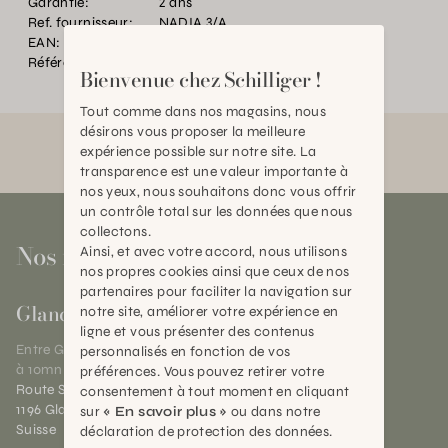
Garantie:
2 ans
Ref. fournisseur:
NADIA 3/A
EAN:
2000000401675
Référence:
BT.P28722.0000.MU00.0000
Bienvenue chez Schilliger !
Tout comme dans nos magasins, nous
désirons vous proposer la meilleure
expérience possible sur notre site. La
transparence est une valeur importante à
nos yeux, nous souhaitons donc vous offrir
un contrôle total sur les données que nous
collectons.
Nos magasins
Ainsi, et avec votre accord, nous utilisons
nos propres cookies ainsi que ceux de nos
partenaires pour faciliter la navigation sur
Gland
notre site, améliorer votre expérience en
ligne et vous présenter des contenus
Entre Genève et Lausanne,
personnalisés en fonction de vos
à 10mn de Nyon
préférences. Vous pouvez retirer votre
Route Suisse 40
consentement à tout moment en cliquant
1196 Gland (VD)
sur
« En savoir plus »
ou dans notre
Suisse
déclaration de protection des données.