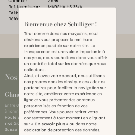
Garantie:
2 ans
Ref. fournisseur:
MARSHA HS 35/A
EAN:
2000000401650
Référence:
BT.P28697.0000.MU00.0000
Bienvenue chez Schilliger !
Tout comme dans nos magasins, nous
désirons vous proposer la meilleure
expérience possible sur notre site. La
transparence est une valeur importante à
nos yeux, nous souhaitons donc vous offrir
un contrôle total sur les données que nous
collectons.
Nos magasins
Ainsi, et avec votre accord, nous utilisons
nos propres cookies ainsi que ceux de nos
partenaires pour faciliter la navigation sur
Gland
notre site, améliorer votre expérience en
ligne et vous présenter des contenus
Entre Genève et Lausanne,
personnalisés en fonction de vos
à 10mn de Nyon
préférences. Vous pouvez retirer votre
Route Suisse 40
consentement à tout moment en cliquant
1196 Gland (VD)
sur
« En savoir plus »
ou dans notre
Suisse
déclaration de protection des données.