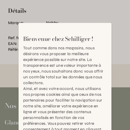
Détails
Marque:
Nobby
Bienvenue chez Schilliger !
Ref. fournisseur:
NY69736
EAN:
2000000211281
Tout comme dans nos magasins, nous
Référence:
AN.P09497.0000.0000.0000
désirons vous proposer la meilleure
expérience possible sur notre site. La
transparence est une valeur importante à
nos yeux, nous souhaitons donc vous offrir
un contrôle total sur les données que nous
collectons.
Ainsi, et avec votre accord, nous utilisons
nos propres cookies ainsi que ceux de nos
partenaires pour faciliter la navigation sur
Nos magasins
notre site, améliorer votre expérience en
ligne et vous présenter des contenus
personnalisés en fonction de vos
Gland
préférences. Vous pouvez retirer votre
consentement à tout moment en cliquant