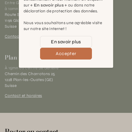
Entre Genève et Lausanne,
sur
« En savoir plus »
ou dans notre
à 10mn de Nyon
déclaration de protection des données.
Route Suisse 40
1196 Gland (VD)
Nous vous souhaitons une agréable visite
Suisse
sur notre site Internet !
Contact et horaires
En savoir plus
Accepter
Plan-les-Ouates
À 15mn du centre de Genève
Chemin des Charrotons 25
1228 Plan-les-Ouates (GE)
Suisse
Contact et horaires
Rester en contact