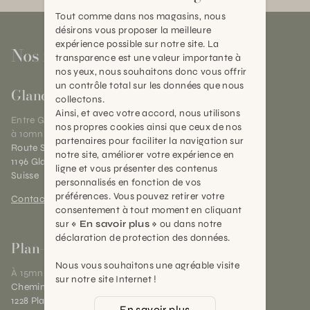
Tout comme dans nos magasins, nous
désirons vous proposer la meilleure
expérience possible sur notre site. La
Nos magasins
transparence est une valeur importante à
nos yeux, nous souhaitons donc vous offrir
un contrôle total sur les données que nous
Gland
collectons.
Ainsi, et avec votre accord, nous utilisons
Entre Genève et Lausanne,
nos propres cookies ainsi que ceux de nos
à 10mn de Nyon
partenaires pour faciliter la navigation sur
Route Suisse 40
notre site, améliorer votre expérience en
1196 Gland (VD)
ligne et vous présenter des contenus
Suisse
personnalisés en fonction de vos
préférences. Vous pouvez retirer votre
Contact et horaires
consentement à tout moment en cliquant
sur
« En savoir plus »
ou dans notre
déclaration de protection des données.
Plan-les-Ouates
Nous vous souhaitons une agréable visite
À 15mn du centre de Genève
sur notre site Internet !
Chemin des Charrotons 25
1228 Plan-les-Ouates (GE)
En savoir plus