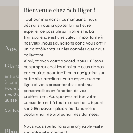
Bienvenue chez Schilliger !
Tout comme dans nos magasins, nous
désirons vous proposer la meilleure
expérience possible sur notre site. La
transparence est une valeur importante à
nos yeux, nous souhaitons donc vous offrir
Nos magasins
un contrôle total sur les données que nous
collectons.
Ainsi, et avec votre accord, nous utilisons
Gland
nos propres cookies ainsi que ceux de nos
partenaires pour faciliter la navigation sur
Entre Genève et Lausanne,
notre site, améliorer votre expérience en
à 10mn de Nyon
ligne et vous présenter des contenus
Route Suisse 40
personnalisés en fonction de vos
1196 Gland (VD)
préférences. Vous pouvez retirer votre
Suisse
consentement à tout moment en cliquant
sur
« En savoir plus »
ou dans notre
Contact et horaires
déclaration de protection des données.
Nous vous souhaitons une agréable visite
Plan-les-Ouates
sur notre site Internet !