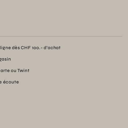
ligne dès CHF 100.- d’achat
gasin
carte ou Twint
re écoute