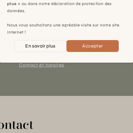
plus »
ou dans notre déclaration de protection des
données.
Plan-les-Ouates
Nous vous souhaitons une agréable visite sur notre site
À 15mn du centre de Genève
Internet !
Chemin des Charrotons 25
En savoir plus
Accepter
1228 Plan-les-Ouates (GE)
Suisse
Contact et horaires
ontact