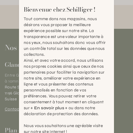
Bienvenue chez Schilliger !
Tout comme dans nos magasins, nous
désirons vous proposer la meilleure
expérience possible sur notre site. La
transparence est une valeur importante à
nos yeux, nous souhaitons donc vous offrir
Nos magasins
un contrôle total sur les données que nous
collectons.
Ainsi, et avec votre accord, nous utilisons
Gland
nos propres cookies ainsi que ceux de nos
partenaires pour faciliter la navigation sur
Entre Genève et Lausanne,
notre site, améliorer votre expérience en
à 10mn de Nyon
ligne et vous présenter des contenus
Route Suisse 40
personnalisés en fonction de vos
1196 Gland (VD)
préférences. Vous pouvez retirer votre
Suisse
consentement à tout moment en cliquant
sur
« En savoir plus »
ou dans notre
Contact et horaires
déclaration de protection des données.
Nous vous souhaitons une agréable visite
Plan-les-Ouates
sur notre site Internet !