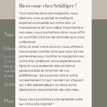
Bienvenue chez Schilliger !
Tout comme dans nos magasins, nous
désirons vous proposer la meilleure
expérience possible sur notre site. La
transparence est une valeur importante à
Nos magasins
nos yeux, nous souhaitons donc vous offrir
un contrôle total sur les données que nous
collectons.
Gland
Ainsi, et avec votre accord, nous utilisons
nos propres cookies ainsi que ceux de nos
partenaires pour faciliter la navigation sur
Entre Genève et Lausanne,
notre site, améliorer votre expérience en
à 10mn de Nyon
ligne et vous présenter des contenus
Route Suisse 40
personnalisés en fonction de vos
1196 Gland (VD)
préférences. Vous pouvez retirer votre
Suisse
consentement à tout moment en cliquant
Contact et horaires
sur
« En savoir plus »
ou dans notre
déclaration de protection des données.
Nous vous souhaitons une agréable visite
Plan-les-Ouates
sur notre site Internet !