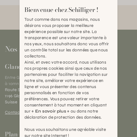
Bienvenue chez Schilliger !
Tout comme dans nos magasins, nous
désirons vous proposer la meilleure
expérience possible sur notre site. La
transparence est une valeur importante à
nos yeux, nous souhaitons donc vous offrir
Nos magasins
un contrôle total sur les données que nous
collectons.
Ainsi, et avec votre accord, nous utilisons
Gland
nos propres cookies ainsi que ceux de nos
partenaires pour faciliter la navigation sur
Entre Genève et Lausanne,
notre site, améliorer votre expérience en
à 10mn de Nyon
ligne et vous présenter des contenus
Route Suisse 40
personnalisés en fonction de vos
1196 Gland (VD)
préférences. Vous pouvez retirer votre
Suisse
consentement à tout moment en cliquant
sur
« En savoir plus »
ou dans notre
Contact et horaires
déclaration de protection des données.
Nous vous souhaitons une agréable visite
Plan-les-Ouates
sur notre site Internet !