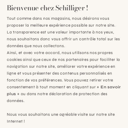
Bienvenue chez Schilliger !
Tout comme dans nos magasins, nous désirons vous
proposer la meilleure expérience possible sur notre site.
La transparence est une valeur importante à nos yeux,
nous souhaitons donc vous offrir un contrôle total sur les
données que nous collectons.
Ainsi, et avec votre accord, nous utilisons nos propres
cookies ainsi que ceux de nos partenaires pour faciliter la
navigation sur notre site, améliorer votre expérience en
Plan-les-Ouates
ligne et vous présenter des contenus personnalisés en
fonction de vos préférences. Vous pouvez retirer votre
À 15mn du centre de Genève
consentement à tout moment en cliquant sur
« En savoir
Chemin des Charrotons 25
plus »
ou dans notre déclaration de protection des
1228 Plan-les-Ouates (GE)
données.
Suisse
Nous vous souhaitons une agréable visite sur notre site
Contact et horaires
Internet !