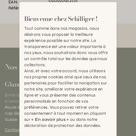
EAN:
2000000314110
Référence:
TC.P09528.0000.BL10.0000
Bienvenue chez Schilliger !
Tout comme dans nos magasins, nous
désirons vous proposer la meilleure
expérience possible sur notre site. La
transparence est une valeur importante à
nos yeux, nous souhaitons donc vous offrir
un contrôle total sur les données que nous
Nos magasins
collectons.
Ainsi, et avec votre accord, nous utilisons
nos propres cookies ainsi que ceux de nos
Gland
partenaires pour faciliter la navigation sur
notre site, améliorer votre expérience en
ligne et vous présenter des contenus
Entre Genève et Lausanne,
personnalisés en fonction de vos
à 10mn de Nyon
préférences. Vous pouvez retirer votre
Route Suisse 40
consentement à tout moment en cliquant
1196 Gland (VD)
sur
« En savoir plus »
ou dans notre
Suisse
déclaration de protection des données.
Contact et horaires