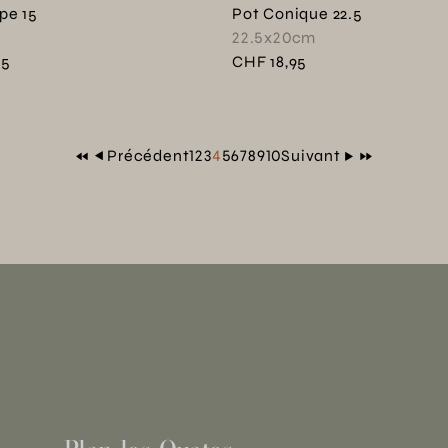
pe 15
Pot Conique 22.5
22.5x20cm
95
CHF 18,95
produit en couleur : Gris tourterelle
e produit en couleur : Vert asperge
(Page courante)
Précédent
1
2
3
4
5
6
7
8
9
10
Suivant