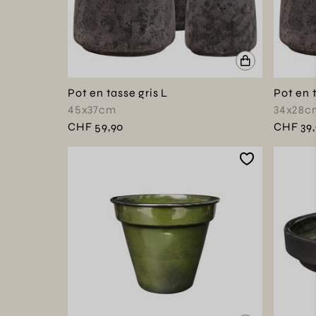
Pot en tasse gris L
Pot en 
45x37cm
34x28c
CHF 59,90
CHF 39