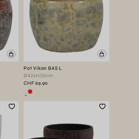
Pot Vikan BAS L
Ø42xH30cm
CHF 69,90
Voir ce produit en couleur : Blanc albâtre
Voir ce produit en couleur : Rouge de Mars