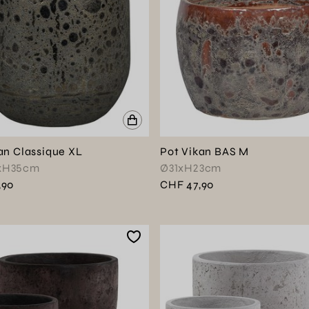
an Classique XL
Pot Vikan BAS M
xH35cm
Ø31xH23cm
,90
CHF 47,90
produit en couleur : Noir
e produit en couleur : Rouge de Mars