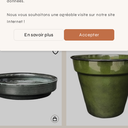
données.
Nous vous souhaitons une agréable visite sur notre site
pe 12
Pot Conique 18.5
Internet !
cm
18.5x16cm
5
CHF 12,95
En savoir plus
Accepter