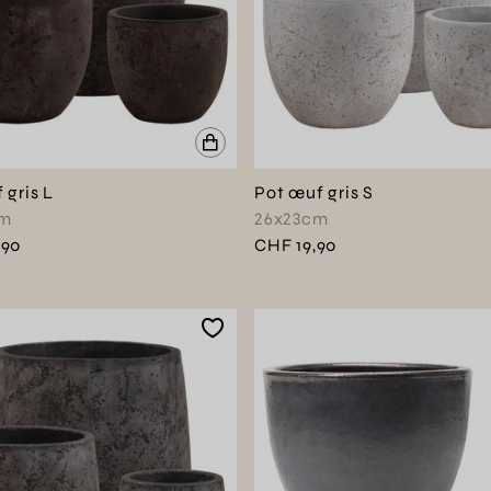
 gris L
Pot œuf gris S
cm
26x23cm
,90
CHF 19,90
produit en couleur : Brun cuivre
e produit en couleur : Gris