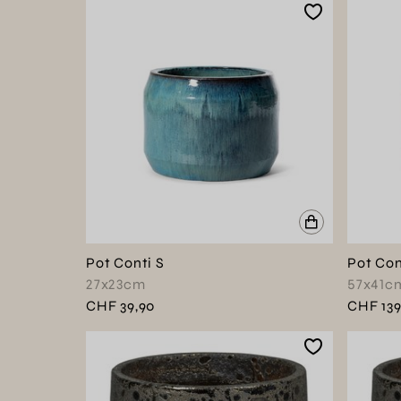
Pot Conti S
Pot Con
27x23cm
57x41c
CHF 39,90
CHF 139