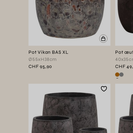
Pot Vikan BAS XL
Pot œuf
Ø55xH38cm
40x35
CHF 95,90
CHF 49
Voir ce 
Voir c