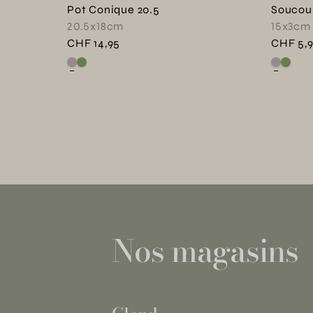
Pot Conique 20.5
Soucou
20.5x18cm
15x3cm
CHF 14,95
CHF 5,
Voir ce produit en couleur : Gris tourterelle
Voir ce produit en couleur : Vert asperge
Voir ce 
Voir c
Nos magasins