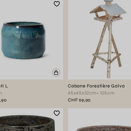
ti L
Cabane Forestière Galva
m
45x45x32cm+ 105cm
,90
CHF 69,90