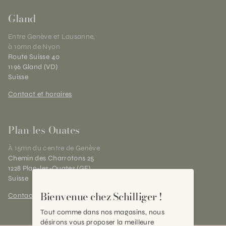
Gland
Entre Genève et Lausanne,
à 10mn de Nyon
Route Suisse 40
1196 Gland (VD)
Suisse
Contact et horaires
Plan-les-Ouates
À 15mn du centre de Genève
Chemin des Charrotons 25
1228 Plan-les-Ouates (GE)
Suisse
Bienvenue chez Schilliger !
Contact et horaires
Tout comme dans nos magasins, nous
désirons vous proposer la meilleure