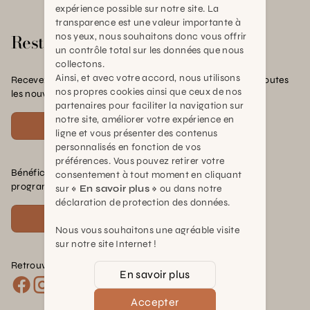
expérience possible sur notre site. La
transparence est une valeur importante à
Rester en contact
nos yeux, nous souhaitons donc vous offrir
un contrôle total sur les données que nous
collectons.
Ainsi, et avec votre accord, nous utilisons
Recevez nos offres exclusives, nos conseils pratiques et toutes
nos propres cookies ainsi que ceux de nos
les nouvelles Schilliger
partenaires pour faciliter la navigation sur
notre site, améliorer votre expérience en
S'inscrire
ligne et vous présenter des contenus
personnalisés en fonction de vos
préférences. Vous pouvez retirer votre
Bénéficiez de nombreux avantages en rejoignant notre
consentement à tout moment en cliquant
programme de fidélité.
sur
« En savoir plus »
ou dans notre
déclaration de protection des données.
Voir plus
Nous vous souhaitons une agréable visite
sur notre site Internet !
Retrouvez nous sur les réseaux :
En savoir plus
Accepter