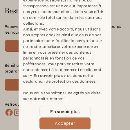
expérience possible sur notre site. La
transparence est une valeur importante à
Rester en contact
nos yeux, nous souhaitons donc vous offrir
un contrôle total sur les données que nous
collectons.
Recevez nos offres exclusives, nos conseils pratiques et toutes
Ainsi, et avec votre accord, nous utilisons
les nouvelles Schilliger
nos propres cookies ainsi que ceux de nos
partenaires pour faciliter la navigation sur
S'inscrire
notre site, améliorer votre expérience en
ligne et vous présenter des contenus
personnalisés en fonction de vos
préférences. Vous pouvez retirer votre
Bénéficiez de nombreux avantages en rejoignant notre
consentement à tout moment en cliquant
programme de fidélité.
sur
« En savoir plus »
ou dans notre
déclaration de protection des données.
Voir plus
Nous vous souhaitons une agréable visite
sur notre site Internet !
Retrouvez nous sur les réseaux :
En savoir plus
Accepter