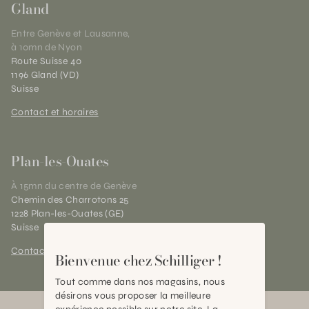
Gland
Entre Genève et Lausanne,
à 10mn de Nyon
Route Suisse 40
1196 Gland (VD)
Suisse
Contact et horaires
Plan-les-Ouates
À 15mn du centre de Genève
Chemin des Charrotons 25
1228 Plan-les-Ouates (GE)
Suisse
Contact et horaires
Bienvenue chez Schilliger !
Tout comme dans nos magasins, nous
désirons vous proposer la meilleure