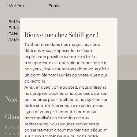
Matière:
Papier
Ref/fourn. Couleur:
Multi
Ref. fournisseur:
KAL-4286
Bienvenue chez Schilliger !
EAN:
2000000614143
Référence:
BT.P93064.0000.0000.0000
Tout comme dans nos magasins, nous
désirons vous proposer la meilleure
expérience possible sur notre site. La
transparence est une valeur importante à
nos yeux, nous souhaitons donc vous offrir
un contrôle total sur les données que nous
collectons.
Ainsi, et avec votre accord, nous utilisons
nos propres cookies ainsi que ceux de nos
Nos magasins
partenaires pour faciliter la navigation sur
notre site, améliorer votre expérience en
ligne et vous présenter des contenus
Gland
personnalisés en fonction de vos
préférences. Vous pouvez retirer votre
Entre Genève et Lausanne,
consentement à tout moment en cliquant
à 10mn de Nyon
sur
« En savoir plus »
ou dans notre