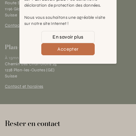
Route Suisse 40
déclaration de protection des données.
1196 Gland (VD)
Suisse
Nous vous souhaitons une agréable visite
sur notre site Internet !
Contact et horaires
En savoir plus
Plan-les-Ouates
Accepter
À 15mn du centre de Genève
Chemin des Charrotons 25
1228 Plan-les-Ouates (GE)
Suisse
Contact et horaires
Rester en contact